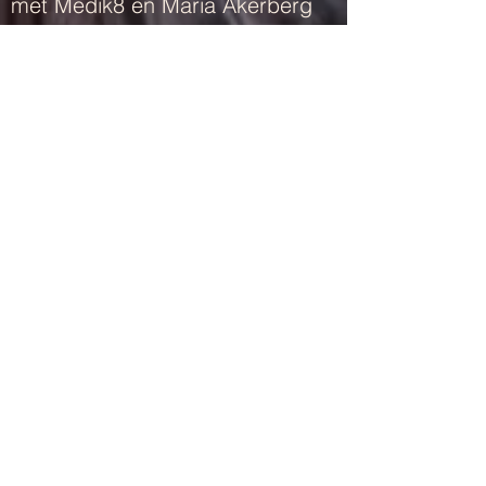
met Medik8 en Maria Åkerberg
producten
Orthomoleculair Huidspecialist
opgeleid door OPFG
Skintouch Therapeut - Touch
Treatments
Bindweefselmassage
Anti-stress -
ontspaningsmassage​
Brow Tinting en Shaping
Hybrid Brows
Carboxy Therapy en V-Lift Mask
(Bio) Peelings